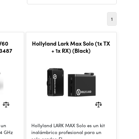
1
W60
Hollyland Lark Max Solo (1x TX
 3487
+ 1x RX) (Black)
 un
Hollyland LARK MAX Solo es un kit
,4 GHz
inalámbrico profesional para un