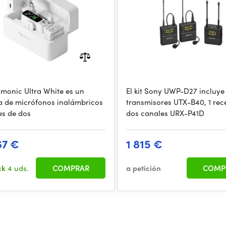
amonic Ultra White es un
El kit Sony UWP-D27 incluye
a de micrófonos inalámbricos
transmisores UTX-B40, 1 rec
es de dos
dos canales URX-P41D
67 €
1 815 €
ck
4 uds.
COMPRAR
a petición
COMP