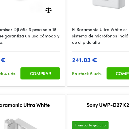
smisor DJI Mic 3 pesa solo 16
El Saramonic Ultra White es
que garantiza un uso cómodo y
sistema de micrófonos inal
o.
de clip de alta
 €
241.03 €
ck
4 uds.
COMPRAR
En stock
5 uds.
COMP
aramonic Ultra White
Sony UWP-D27 K2
Transporte gratuito