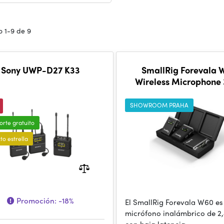
 1-9 de 9
Sony UWP-D27 K33
SmallRig Forevala 
Wireless Microphone
SHOWROOM PRAHA
orte gratuito
to estrella
Promoción:
-18%
El SmallRig Forevala W60 es
micrófono inalámbrico de 2