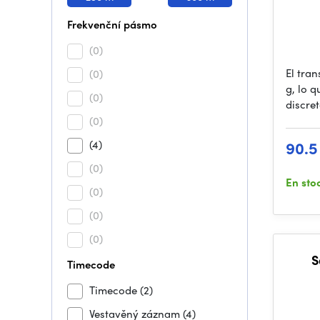
Frekvenční pásmo
(0)
El tran
(0)
g, lo 
(0)
discret
(0)
(4)
90.5
(0)
En sto
(0)
(0)
(0)
S
Timecode
Timecode
(2)
Vestavěný záznam
(4)