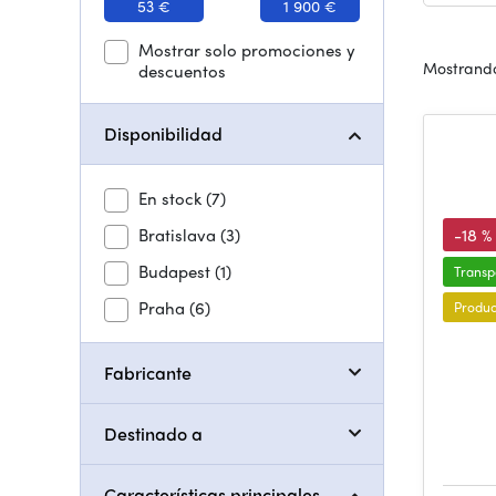
53 €
1 900 €
Mostrar solo promociones y
Mostrando
descuentos
Disponibilidad
En stock
(7)
Bratislava
(3)
-18 %
Budapest
(1)
Transp
Praha
(6)
Produc
Fabricante
Destinado a
Características principales