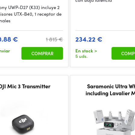
con baja latencia
 Sony UWP-D27 (K33) incluye 2
isores UTX-B40, 1 receptor de
nales
0.88 €
234.22 €
1 815 €
nviar
En stock
>
COMPRAR
COMP
5 uds.
DJI Mic 3 Transmitter
Saramonic Ultra W
including Lavalier 