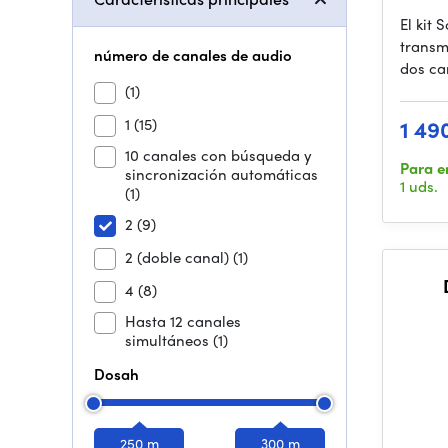
El kit
transm
número de canales de audio
dos ca
(1)
1
(15)
1 49
10 canales con búsqueda y
Para e
sincronización automáticas
1 uds.
(1)
2
(9)
2 (doble canal)
(1)
4
(8)
Hasta 12 canales
simultáneos
(1)
Dosah
250 m
300 m