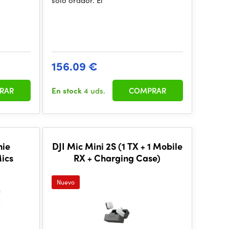
solo orador. El
156.09 €
RAR
En stock
4 uds.
COMPRAR
hie
DJI Mic Mini 2S (1 TX + 1 Mobile
Mics
RX + Charging Case)
Nuevo