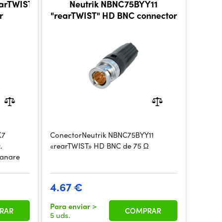
earTWIST
Neutrik NBNC75BYY11
r
"rearTWIST" HD BNC connector
K7
ConectorNeutrik NBNC75BYY11
.
«rearTWIST» HD BNC de 75 Ω
Canare
4.67 €
Para enviar
>
RAR
COMPRAR
5 uds.