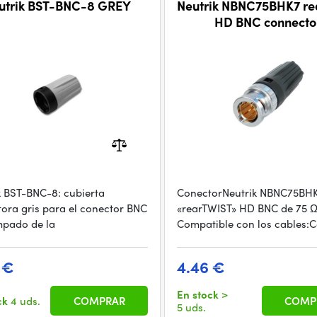
utrik BST-BNC-8 GREY
Neutrik NBNC75BHK7 r
HD BNC connecto
k BST-BNC-8: cubierta
ConectorNeutrik NBNC75BH
tora gris para el conector BNC
«rearTWIST» HD BNC de 75 Ω
mpado de la
Compatible con los cables:
 €
4.46 €
En stock
>
ck
4 uds.
COMPRAR
COMP
5 uds.