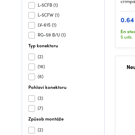
crimpa
L-5CFB
(1)
L-5CFW
(1)
0.64
LV-61S
(1)
En sto
RG-59 B/U
(1)
5 uds.
Typ konektoru
(2)
(16)
Ne
(6)
Pohlaví konektoru
(3)
(7)
Způsob montáže
(2)