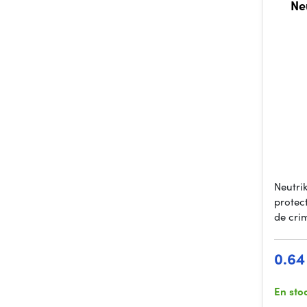
Ne
Neutri
protec
de cri
0.64
En sto