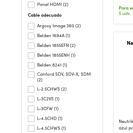
Panel HDMI
(2)
Para e
5 uds.
Cable adecuado
Argosy Image 360
(2)
Belden 1694A
(1)
Ne
Belden 1855EFN
(2)
Belden 1855ENH
(1)
Belden 8241
(1)
Canford SDV, SDV-X, SDM
(2)
L-2.5CHWS
(2)
L-3C2VS
(1)
L-3CFW
(1)
L-4.5CHD
(1)
Neutri
azul p
L-4.5CHWS
(1)