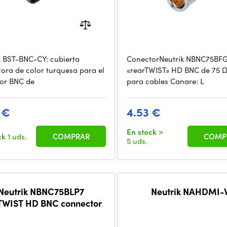
k BST-BNC-CY: cubierta
ConectorNeutrik NBNC75BF
tora de color turquesa para el
«rearTWIST» HD BNC de 75 Ω
or BNC de
para cables Canare: L
 €
4.53 €
En stock
>
ck
1 uds.
COMPRAR
COMP
5 uds.
Neutrik NBNC75BLP7
Neutrik NAHDMI
TWIST HD BNC connector