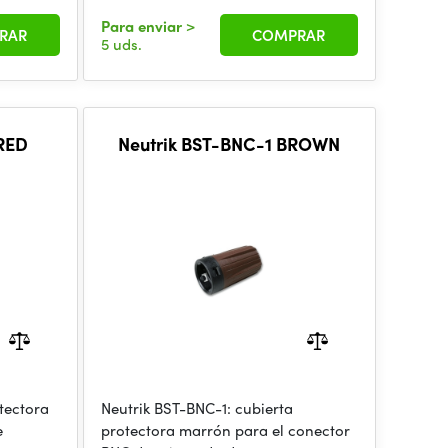
Para enviar
>
RAR
COMPRAR
5 uds.
 RED
Neutrik BST-BNC-1 BROWN
tectora
Neutrik BST-BNC-1: cubierta
e
protectora marrón para el conector