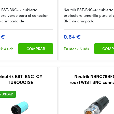
k BST-BNC-5: cubierta
Neutrik BST-BNC-4: cubierta
tora verde para el conector
protectora amarilla para el
 crimpado de
BNC de crimpado
 €
0.64 €
ck
4 uds.
COMPRAR
En stock
5 uds.
COMP
Neutrik BST-BNC-CY
Neutrik NBNC75BF
TURQUOISE
rearTWIST BNC conne
A UNIDAD