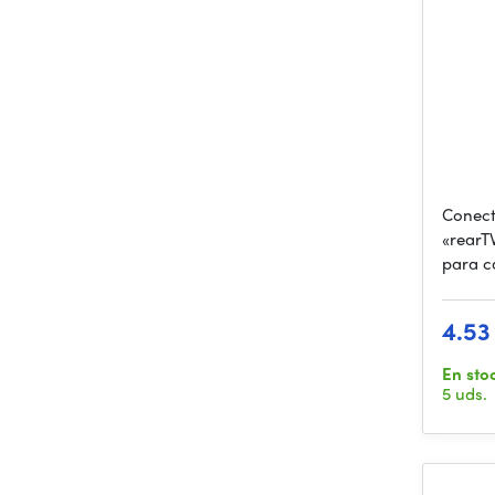
Conect
«rearT
para c
4.53
En sto
5 uds.