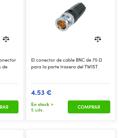
onector
El conector de cable BNC de 75 Ω
s de
para la parte trasera del TWIST
4.53 €
En stock
>
RAR
COMPRAR
5 uds.