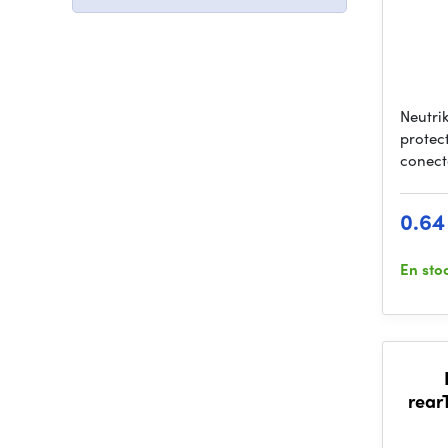
Neutri
protec
conect
0.64
En sto
rear