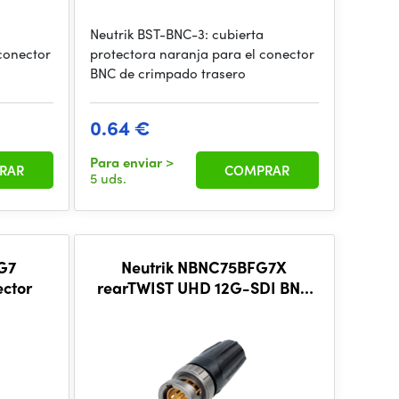
Neutrik BST-BNC-3: cubierta
 conector
protectora naranja para el conector
BNC de crimpado trasero
0.64 €
Para enviar
>
RAR
COMPRAR
5 uds.
G7
Neutrik NBNC75BFG7X
ctor
rearTWIST UHD 12G-SDI BNC
connector