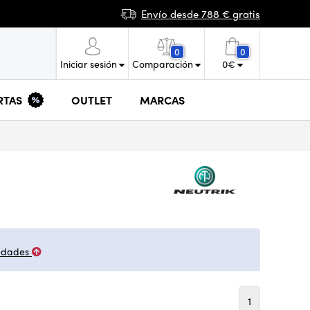
Envío desde 788 € gratis
0
0
Iniciar sesión
Comparación
0
€
RTAS
OUTLET
MARCAS
edades
1