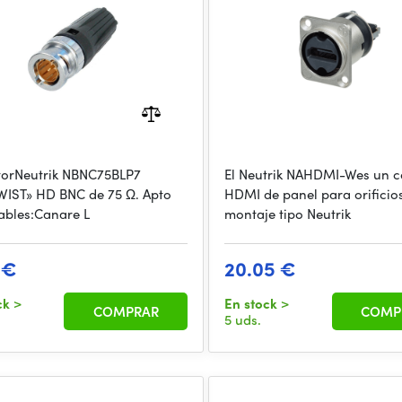
orNeutrik NBNC75BLP7
El Neutrik NAHDMI-Wes un c
WIST» HD BNC de 75 Ω. Apto
HDMI de panel para orificio
ables:Canare L
montaje tipo Neutrik
 €
20.05 €
ck
>
En stock
>
COMPRAR
COMP
5 uds.