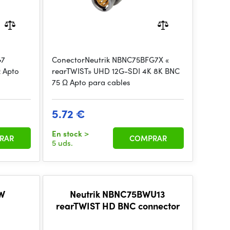
G7
ConectorNeutrik NBNC75BFG7X «
 Apto
rearTWIST» UHD 12G-SDI 4K 8K BNC
75 Ω Apto para cables
5.72 €
En stock
>
RAR
COMPRAR
5 uds.
-W
Neutrik NBNC75BWU13
rearTWIST HD BNC connector