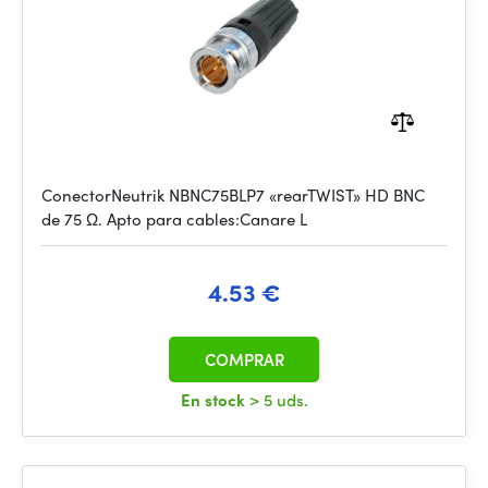
ConectorNeutrik NBNC75BLP7 «rearTWIST» HD BNC
de 75 Ω. Apto para cables:Canare L
4.53 €
COMPRAR
En stock
> 5 uds.