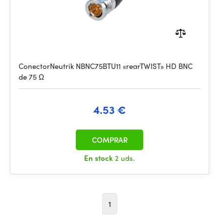
ConectorNeutrik NBNC75BTU11 «rearTWIST» HD BNC
de 75 Ω
4.53 €
COMPRAR
En stock
2 uds.
1